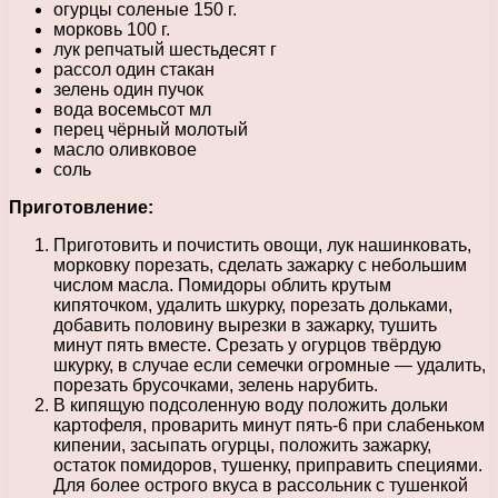
огурцы соленые 150 г.
морковь 100 г.
лук репчатый шестьдесят г
рассол один стакан
зелень один пучок
вода восемьсот мл
перец чёрный молотый
масло оливковое
соль
Приготовление:
Приготовить и почистить овощи, лук нашинковать,
морковку порезать, сделать зажарку с небольшим
числом масла. Помидоры облить крутым
кипяточком, удалить шкурку, порезать дольками,
добавить половину вырезки в зажарку, тушить
минут пять вместе. Срезать у огурцов твёрдую
шкурку, в случае если семечки огромные — удалить,
порезать брусочками, зелень нарубить.
В кипящую подсоленную воду положить дольки
картофеля, проварить минут пять-6 при слабеньком
кипении, засыпать огурцы, положить зажарку,
остаток помидоров, тушенку, приправить специями.
Для более острого вкуса в рассольник с тушенкой