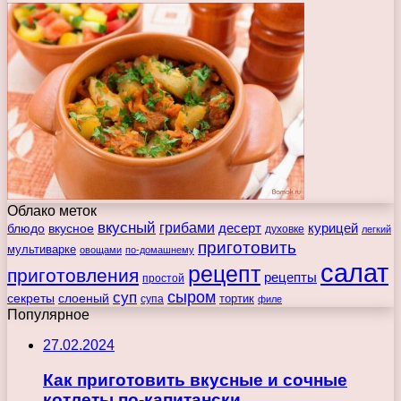
Облако меток
вкусный
грибами
курицей
десерт
блюдо
вкусное
духовке
легкий
приготовить
мультиварке
овощами
по-домашнему
салат
рецепт
приготовления
рецепты
простой
сыром
суп
секреты
слоеный
тортик
супа
филе
Популярное
27.02.2024
Как приготовить вкусные и сочные
котлеты по-капитански