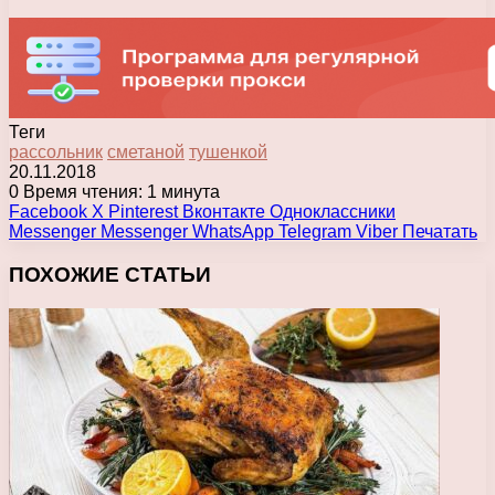
Теги
рассольник
сметаной
тушенкой
20.11.2018
0
Время чтения: 1 минута
Facebook
X
Pinterest
Вконтакте
Одноклассники
Messenger
Messenger
WhatsApp
Telegram
Viber
Печатать
ПОХОЖИЕ СТАТЬИ