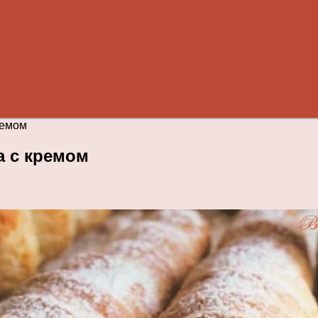
ремом
а с кремом