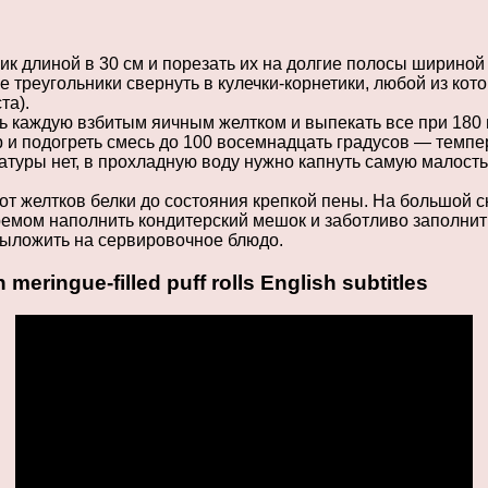
к длиной в 30 см и порезать их на долгие полосы шириной 
е треугольники свернуть в кулечки-корнетики, любой из кото
та).
ь каждую взбитым яичным желтком и выпекать все при 180 г
ар и подогреть смесь до 100 восемнадцать градусов — темп
атуры нет, в прохладную воду нужно капнуть самую малость
т желтков белки до состояния крепкой пены. На большой с
ремом наполнить кондитерский мешок и заботливо заполнить
 выложить на сервировочное блюдо.
ringue-filled puff rolls English subtitles