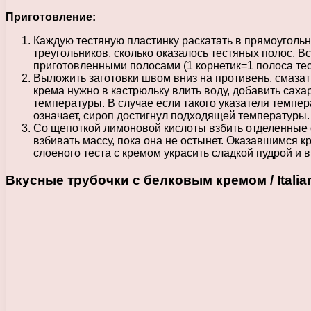
Приготовление:
Каждую тестяную пластинку раскатать в прямоугольни
треугольников, сколько оказалось тестяных полос. Вс
приготовленными полосами (1 корнетик=1 полоса тес
Выложить заготовки швом вниз на противень, смазат
крема нужно в кастрюльку влить воду, добавить сах
температуры. В случае если такого указателя темпер
означает, сироп достигнул подходящей температуры.
Со щепоткой лимоновой кислоты взбить отделенные о
взбивать массу, пока она не остынет. Оказавшимся к
слоеного теста с кремом украсить сладкой пудрой и
Вкусные трубочки с белковым кремом / Italian me