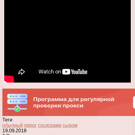
Теги
обычный
пирог
сосисками
сыром
19.09.2018