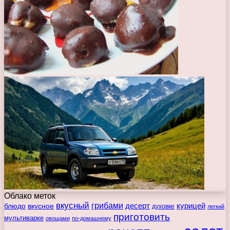
Облако меток
вкусный
грибами
курицей
десерт
блюдо
вкусное
духовке
легкий
приготовить
мультиварке
овощами
по-домашнему