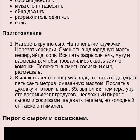
сосиски двести г.
мука сто пятьдесят г.
яйца два шт.
разрыхлитель один ч.л.
соль
Приготовление
:
Натереть крупно сыр. На тоненькие кружочки
Нарезать сосиски. Смешать в однородную массу
кефир, яйца, соль. Всыпать разрыхлитель, муку и
размешать, чтобы провалились сквозь землю
комочки. Положить в смесь сосиски и сыр,
размешать.
Выложить тесто в форму двадцать пять на двадцать
пять сантиметров, смазанную маслом. Послать в
духовку и готовить мин. 35, выполняя температуру
сто восемьдесят градусов. Несложный пирог с
сыром и сосисками подавать теплым, но холодный
он также оптимален.
Пирог с сыром и сосисками.