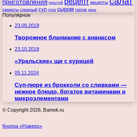
салат
рецепт
приготовления
рецепты
простой
сыром
суп
секреты
слоеный
тортик
супа
филе
Популярное
23.09.2019
Творожное бланманже с ананасом
23.10.2019
«Уральские» щи с курицей
05.11.2024
Суп-пюре из брокколи со сливками —
нежное блюдо, богатое витаминами и
микроэлементами
© Copyright 2026, Bamok.ru
Кнопка «Наверх»