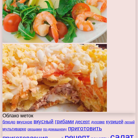
Облако меток
вкусный
грибами
курицей
десерт
блюдо
вкусное
духовке
легкий
приготовить
мультиварке
овощами
по-домашнему
салат
рецепт
приготовления