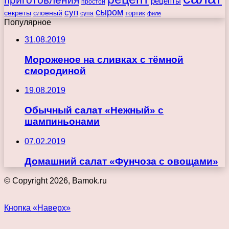
рецепты
простой
сыром
суп
секреты
слоеный
тортик
супа
филе
Популярное
31.08.2019
Мороженое на сливках с тёмной
смородиной
19.08.2019
Обычный салат «Нежный» с
шампиньонами
07.02.2019
Домашний салат «Фунчоза с овощами»
© Copyright 2026, Bamok.ru
Кнопка «Наверх»