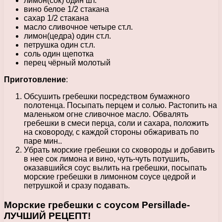
лимон(сок) один шт.
вино белое 1/2 стакана
сахар 1/2 стакана
масло сливочное четыре ст.л.
лимон(цедра) один ст.л.
петрушка один ст.л.
соль один щепотка
перец чёрный молотый
Приготовление
:
Обсушить гребешки посредством бумажного
полотенца. Посыпать перцем и солью. Растопить на
маленьком огне сливочное масло. Обвалять
гребешки в смеси перца, соли и сахара, положить
на сковороду, с каждой стороны обжаривать по
паре мин..
Убрать морские гребешки со сковороды и добавить
в нее сок лимона и вино, чуть-чуть потушить,
оказавшийся соус вылить на гребешки, посыпать
морские гребешки в лимонном соусе цедрой и
петрушкой и сразу подавать.
Морские гребешки с соусом Persillade-
ЛУЧШИЙ РЕЦЕПТ!