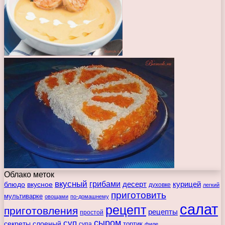
Облако меток
вкусный
грибами
курицей
десерт
блюдо
вкусное
духовке
легкий
приготовить
мультиварке
овощами
по-домашнему
салат
рецепт
приготовления
рецепты
простой
сыром
суп
секреты
слоеный
тортик
супа
филе