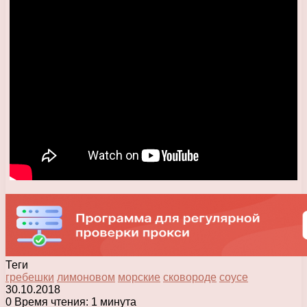
Теги
гребешки
лимоновом
морские
сковороде
соусе
30.10.2018
0
Время чтения: 1 минута