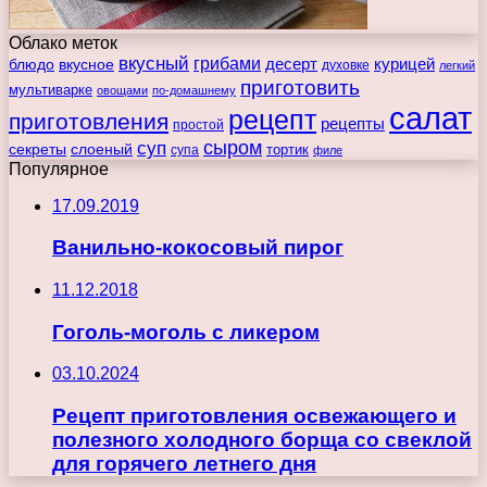
Облако меток
вкусный
грибами
курицей
десерт
блюдо
вкусное
духовке
легкий
приготовить
мультиварке
овощами
по-домашнему
салат
рецепт
приготовления
рецепты
простой
сыром
суп
секреты
слоеный
тортик
супа
филе
Популярное
17.09.2019
Ванильно-кокосовый пирог
11.12.2018
Гоголь-моголь с ликером
03.10.2024
Рецепт приготовления освежающего и
полезного холодного борща со свеклой
для горячего летнего дня