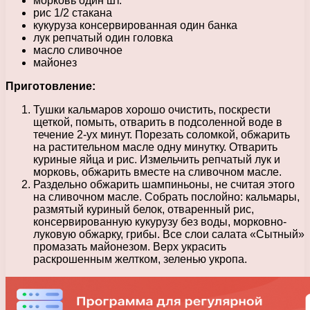
морковь один шт.
рис 1/2 стакана
кукуруза консервированная один банка
лук репчатый один головка
масло сливочное
майонез
Приготовление:
Тушки кальмаров хорошо очистить, поскрести
щеткой, помыть, отварить в подсоленной воде в
течение 2-ух минут. Порезать соломкой, обжарить
на растительном масле одну минутку. Отварить
куриные яйца и рис. Измельчить репчатый лук и
морковь, обжарить вместе на сливочном масле.
Раздельно обжарить шампиньоны, не считая этого
на сливочном масле. Собрать послойно: кальмары,
размятый куриный белок, отваренный рис,
консервированную кукурузу без воды, морковно-
луковую обжарку, грибы. Все слои салата «Сытный»
промазать майонезом. Верх украсить
раскрошенным желтком, зеленью укропа.