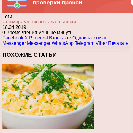
Теги
кальмарами
рисом
салат
сытный
18.04.2019
0
Время чтения меньше минуты
Facebook
X
Pinterest
Вконтакте
Одноклассники
Messenger
Messenger
WhatsApp
Telegram
Viber
Печатать
ПОХОЖИЕ СТАТЬИ