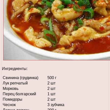
Ингредиенты:
Свинина (грудинка)
500 г
Лук репчатый
2 шт
Морковь
2 шт
Перец болгарский
1 шт
Помидоры
2 шт
Чеснок
3 зубчика