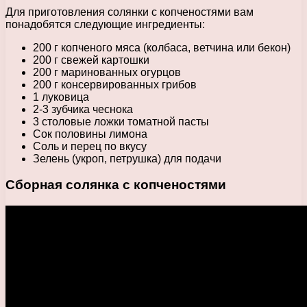
Для приготовления солянки с копченостями вам
понадобятся следующие ингредиенты:
200 г копченого мяса (колбаса, ветчина или бекон)
200 г свежей картошки
200 г маринованных огурцов
200 г консервированных грибов
1 луковица
2-3 зубчика чеснока
3 столовые ложки томатной пасты
Сок половины лимона
Соль и перец по вкусу
Зелень (укроп, петрушка) для подачи
Сборная солянка с копченостями