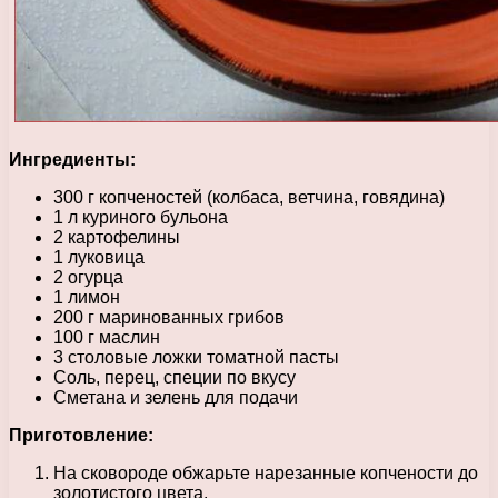
Ингредиенты:
300 г копченостей (колбаса, ветчина, говядина)
1 л куриного бульона
2 картофелины
1 луковица
2 огурца
1 лимон
200 г маринованных грибов
100 г маслин
3 столовые ложки томатной пасты
Соль, перец, специи по вкусу
Сметана и зелень для подачи
Приготовление:
На сковороде обжарьте нарезанные копчености до
золотистого цвета.