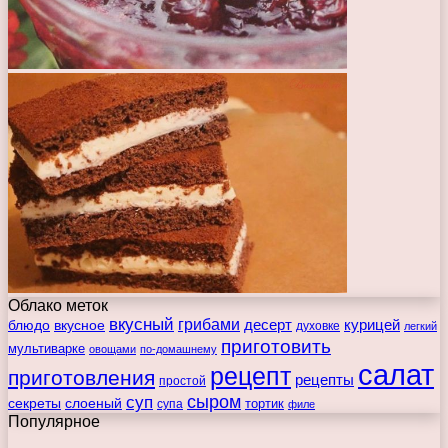
Облако меток
вкусный
грибами
курицей
десерт
блюдо
вкусное
духовке
легкий
приготовить
мультиварке
овощами
по-домашнему
салат
рецепт
приготовления
рецепты
простой
сыром
суп
секреты
слоеный
тортик
супа
филе
Популярное