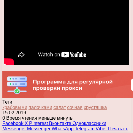
Теги
крабовыми
палочками
салат
сочная
хрустяшка
15.02.2019
0
Время чтения меньше минуты
Facebook
X
Pinterest
Вконтакте
Одноклассники
Messenger
Messenger
WhatsApp
Telegram
Viber
Печатать