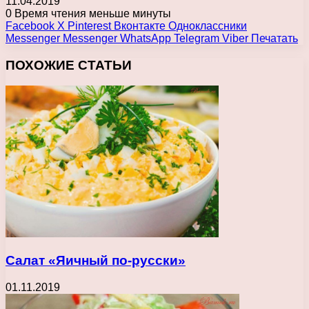
11.04.2019
0
Время чтения меньше минуты
Facebook
X
Pinterest
Вконтакте
Одноклассники
Messenger
Messenger
WhatsApp
Telegram
Viber
Печатать
ПОХОЖИЕ СТАТЬИ
Салат «Яичный по-русски»
01.11.2019