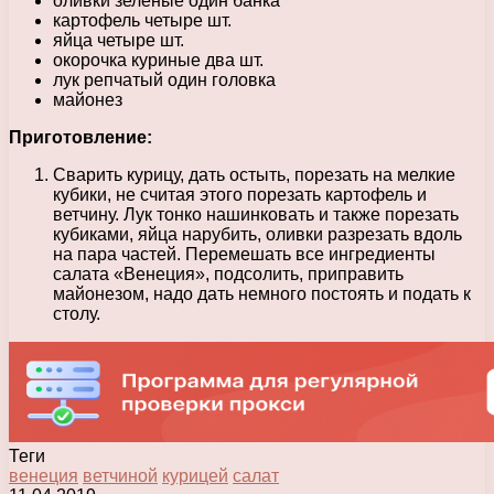
оливки зелёные один банка
картофель четыре шт.
яйца четыре шт.
окорочка куриные два шт.
лук репчатый один головка
майонез
Приготовление:
Сварить курицу, дать остыть, порезать на мелкие
кубики, не считая этого порезать картофель и
ветчину. Лук тонко нашинковать и также порезать
кубиками, яйца нарубить, оливки разрезать вдоль
на пара частей. Перемешать все ингредиенты
салата «Венеция», подсолить, приправить
майонезом, надо дать немного постоять и подать к
столу.
Теги
венеция
ветчиной
курицей
салат