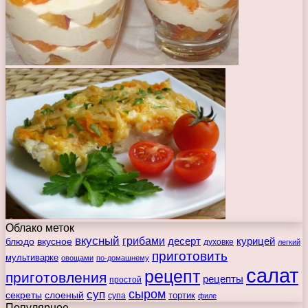
Облако меток
вкусный
грибами
курицей
десерт
блюдо
вкусное
духовке
легкий
приготовить
мультиварке
овощами
по-домашнему
салат
рецепт
приготовления
рецепты
простой
сыром
суп
секреты
слоеный
тортик
супа
филе
Популярное