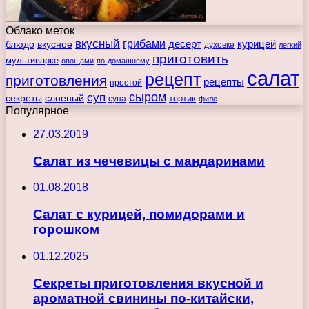
Облако меток
вкусный
грибами
курицей
десерт
блюдо
вкусное
духовке
легкий
приготовить
мультиварке
овощами
по-домашнему
салат
рецепт
приготовления
рецепты
простой
сыром
суп
секреты
слоеный
тортик
супа
филе
Популярное
27.03.2019
Салат из чечевицы с мандаринами
01.08.2018
Салат с курицей, помидорами и
горошком
01.12.2025
Секреты приготовления вкусной и
ароматной свинины по-китайски,