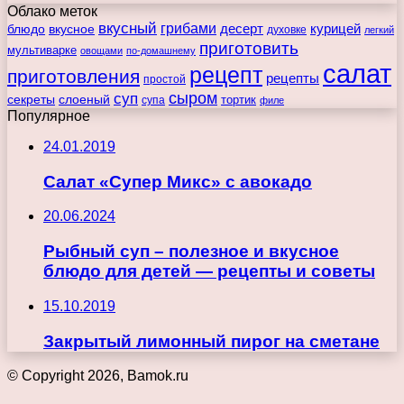
Облако меток
вкусный
грибами
курицей
десерт
блюдо
вкусное
духовке
легкий
приготовить
мультиварке
овощами
по-домашнему
салат
рецепт
приготовления
рецепты
простой
сыром
суп
секреты
слоеный
тортик
супа
филе
Популярное
24.01.2019
Салат «Супер Микс» с авокадо
20.06.2024
Рыбный суп – полезное и вкусное
блюдо для детей — рецепты и советы
15.10.2019
Закрытый лимонный пирог на сметане
© Copyright 2026, Bamok.ru