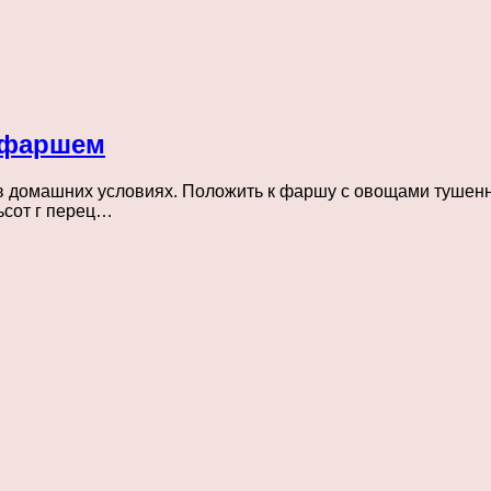
 фаршем
 домашних условиях. Положить к фаршу с овощами тушенную
ьсот г перец…