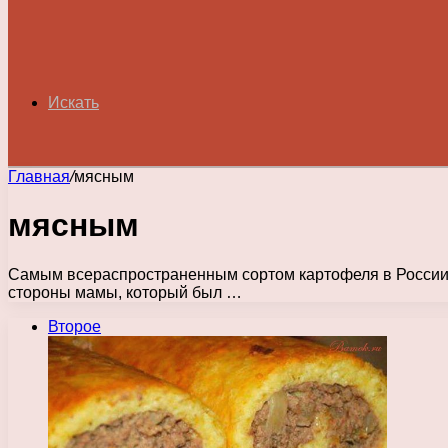
Искать
Главная
/
мясным
мясным
Самым всераспространенным сортом картофеля в России е
стороны мамы, который был …
Второе