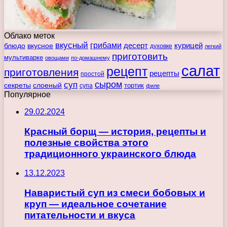
Облако меток
вкусный
грибами
курицей
десерт
блюдо
вкусное
духовке
легкий
приготовить
мультиварке
овощами
по-домашнему
салат
рецепт
приготовления
рецепты
простой
сыром
суп
секреты
слоеный
тортик
супа
филе
Популярное
29.02.2024
Красный борщ — история, рецепты и
полезные свойства этого
традиционного украинского блюда
13.12.2023
Наваристый суп из смеси бобовых и
круп — идеальное сочетание
питательности и вкуса