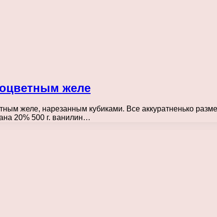
зноцветным желе
ным желе, нарезанным кубиками. Все аккуратненько разм
тана 20% 500 г. ванилин…