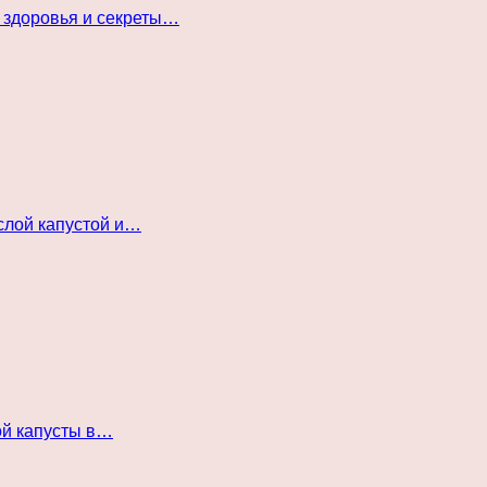
 здоровья и секреты…
слой капустой и…
ой капусты в…