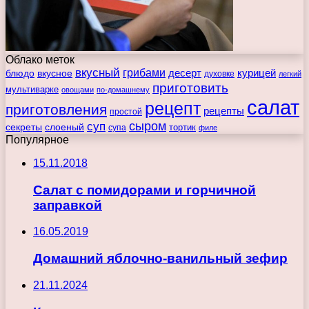
Облако меток
вкусный
грибами
курицей
десерт
блюдо
вкусное
духовке
легкий
приготовить
мультиварке
овощами
по-домашнему
салат
рецепт
приготовления
рецепты
простой
сыром
суп
секреты
слоеный
тортик
супа
филе
Популярное
15.11.2018
Салат с помидорами и горчичной
заправкой
16.05.2019
Домашний яблочно-ванильный зефир
21.11.2024