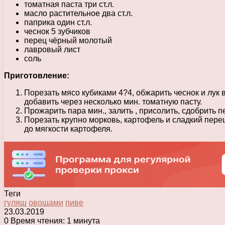
томатная паста три ст.л.
масло растительное два ст.л.
паприка один ст.л.
чеснок 5 зубчиков
перец чёрный молотый
лавровый лист
соль
Приготовление:
Порезать мясо кубиками 4?4, обжарить чеснок и лук 
добавить через несколько мин. томатную пасту.
Прожарить пара мин., залить , присолить, сдобрить п
Порезать крупно морковь, картофель и сладкий перец
до мягкости картофеля.
Теги
гуляш
овощами
пиве
23.03.2019
0
Время чтения: 1 минута