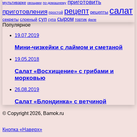
приготовить
мультиварке
овощами
по-домашнему
салат
рецепт
приготовления
рецепты
простой
сыром
суп
секреты
слоеный
тортик
супа
филе
Популярное
19.07.2019
Мини-чизкейки с лаймом и сметаной
19.05.2018
Салат «Восхищение» с грибами и
морковью
26.08.2019
Салат «Блондинка» с ветчиной
© Copyright 2026, Bamok.ru
Кнопка «Наверх»