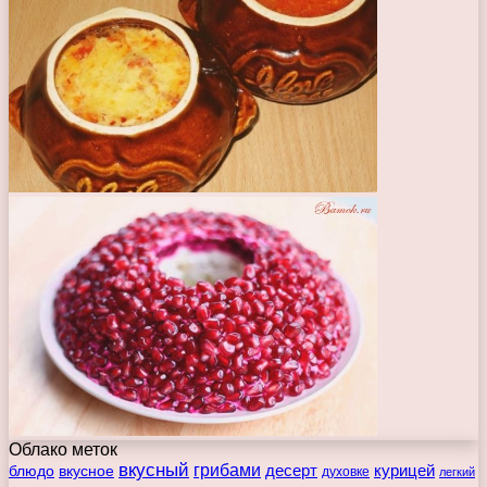
Облако меток
вкусный
грибами
курицей
десерт
блюдо
вкусное
духовке
легкий