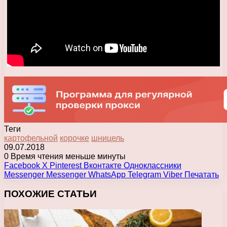
Теги
картофельной
корочке
шницель
09.07.2018
0
Время чтения меньше минуты
Facebook
X
Pinterest
Вконтакте
Одноклассники
Messenger
Messenger
WhatsApp
Telegram
Viber
Печатать
ПОХОЖИЕ СТАТЬИ