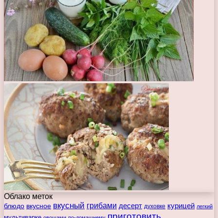
Облако меток
вкусный
грибами
курицей
десерт
блюдо
вкусное
духовке
легкий
приготовить
мультиварке
овощами
по-домашнему