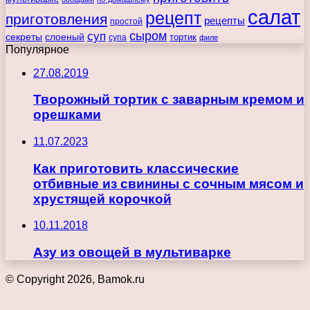
салат
рецепт
приготовления
рецепты
простой
сыром
суп
секреты
слоеный
тортик
супа
филе
Популярное
27.08.2019
Творожный тортик с заварным кремом и
орешками
11.07.2023
Как приготовить классические
отбивные из свинины с сочным мясом и
хрустящей корочкой
10.11.2018
Азу из овощей в мультиварке
© Copyright 2026, Bamok.ru