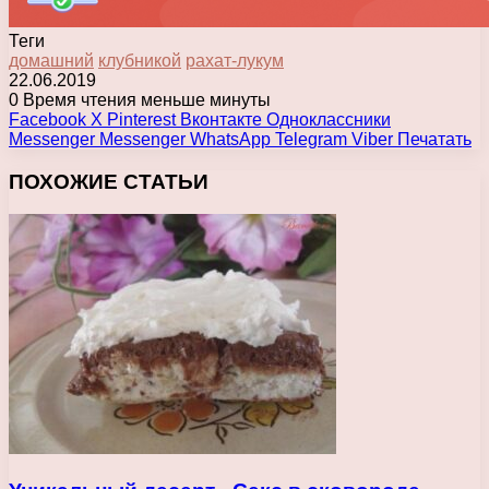
Теги
домашний
клубникой
рахат-лукум
22.06.2019
0
Время чтения меньше минуты
Facebook
X
Pinterest
Вконтакте
Одноклассники
Messenger
Messenger
WhatsApp
Telegram
Viber
Печатать
ПОХОЖИЕ СТАТЬИ