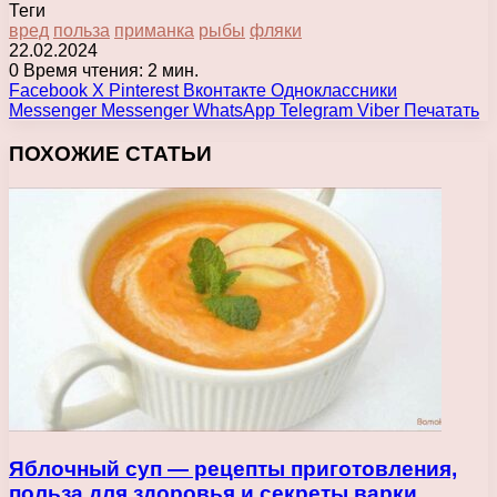
Теги
вред
польза
приманка
рыбы
фляки
22.02.2024
0
Время чтения: 2 мин.
Facebook
X
Pinterest
Вконтакте
Одноклассники
Messenger
Messenger
WhatsApp
Telegram
Viber
Печатать
ПОХОЖИЕ СТАТЬИ
Яблочный суп — рецепты приготовления,
польза для здоровья и секреты варки