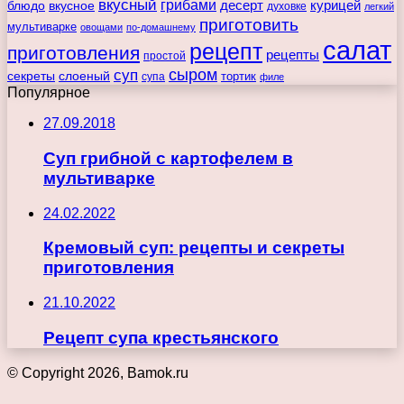
вкусный
грибами
курицей
десерт
блюдо
вкусное
духовке
легкий
приготовить
мультиварке
овощами
по-домашнему
салат
рецепт
приготовления
рецепты
простой
сыром
суп
секреты
слоеный
тортик
супа
филе
Популярное
27.09.2018
Суп грибной с картофелем в
мультиварке
24.02.2022
Кремовый суп: рецепты и секреты
приготовления
21.10.2022
Рецепт супа крестьянского
© Copyright 2026, Bamok.ru