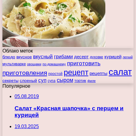
Облако меток
вкусный
грибами
курицей
десерт
блюдо
вкусное
духовке
легкий
приготовить
мультиварке
овощами
по-домашнему
салат
рецепт
приготовления
рецепты
простой
сыром
суп
секреты
слоеный
тортик
супа
филе
Популярное
05.08.2019
Салат «Красная шапочка» с перцем и
курицей
19.03.2025