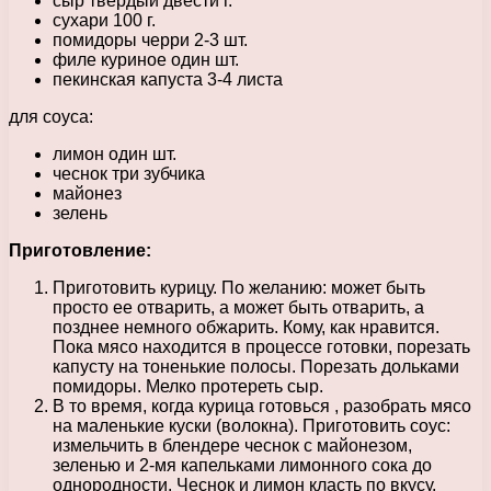
сыр твёрдый двести г.
сухари 100 г.
помидоры черри 2-3 шт.
филе куриное один шт.
пекинская капуста 3-4 листа
для соуса:
лимон один шт.
чеснок три зубчика
майонез
зелень
Приготовление:
Приготовить курицу. По желанию: может быть
просто ее отварить, а может быть отварить, а
позднее немного обжарить. Кому, как нравится.
Пока мясо находится в процессе готовки, порезать
капусту на тоненькие полосы. Порезать дольками
помидоры. Мелко протереть сыр.
В то время, когда курица готовься , разобрать мясо
на маленькие куски (волокна). Приготовить соус:
измельчить в блендере чеснок с майонезом,
зеленью и 2-мя капельками лимонного сока до
однородности. Чеснок и лимон класть по вкусу.