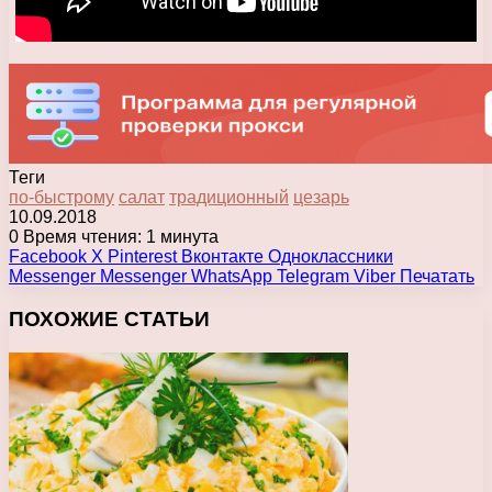
Теги
по-быстрому
салат
традиционный
цезарь
10.09.2018
0
Время чтения: 1 минута
Facebook
X
Pinterest
Вконтакте
Одноклассники
Messenger
Messenger
WhatsApp
Telegram
Viber
Печатать
ПОХОЖИЕ СТАТЬИ