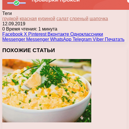
Теги
грудкой
красная
куриной
салат
слоеный
шапочка
12.09.2019
0
Время чтения: 1 минута
Facebook
X
Pinterest
Вконтакте
Одноклассники
Messenger
Messenger
WhatsApp
Telegram
Viber
Печатать
ПОХОЖИЕ СТАТЬИ