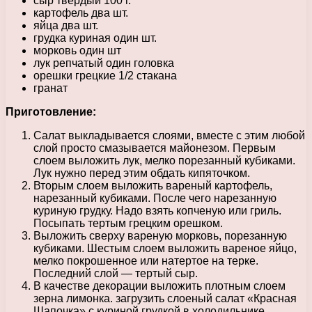
сыр твёрдый 100 г.
картофель два шт.
яйца два шт.
грудка куриная один шт.
морковь один шт
лук репчатый один головка
орешки грецкие 1/2 стакана
гранат
Приготовление:
Салат выкладывается слоями, вместе с этим любой
слой просто смазывается майонезом. Первым
слоем выложить лук, мелко порезанный кубиками.
Лук нужно перед этим обдать кипяточком.
Вторым слоем выложить вареный картофель,
нарезанный кубиками. После чего нарезанную
куриную грудку. Надо взять копченую или гриль.
Посыпать тертым грецким орешком.
Выложить сверху вареную морковь, порезанную
кубиками. Шестым слоем выложить вареное яйцо,
мелко покрошенное или натертое на терке.
Последний слой — тертый сыр.
В качестве декорации выложить плотным слоем
зерна лимонка. загрузить слоеный салат «Красная
Шапочка» с куриной грудкой в холодильнике