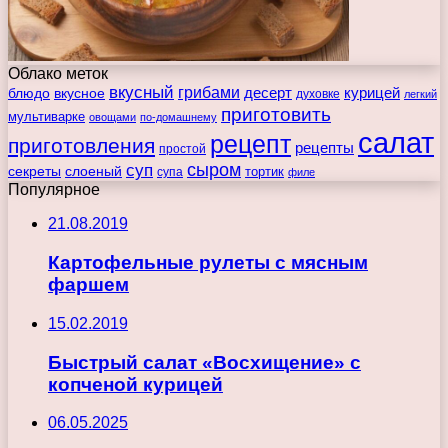
Облако меток
вкусный
грибами
курицей
десерт
блюдо
вкусное
духовке
легкий
приготовить
мультиварке
овощами
по-домашнему
салат
рецепт
приготовления
рецепты
простой
сыром
суп
секреты
слоеный
тортик
супа
филе
Популярное
21.08.2019
Картофельные рулеты с мясным
фаршем
15.02.2019
Быстрый салат «Восхищение» с
копченой курицей
06.05.2025