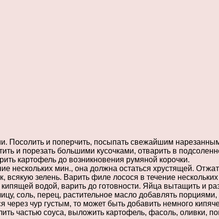
. Посолить и поперчить, посыпать свежайшим нарезанным 
ить и порезать большими кусочками, отварить в подсоленно
арить картофель до возникновения румяной корочки.
 нескольких мин., она должна остаться хрустящей. Отжать
ек, всякую зелень. Варить филе лосося в течение нескольк
 кипящей водой, варить до готовности. Яйца вытащить и ра
чицу, соль, перец, растительное масло добавлять порциями,
ся через чур густым, то может быть добавить немного кипя
лить частью соуса, выложить картофель, фасоль, оливки, п