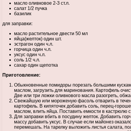
масло оливковое 2-3 ст.л.
салат 1/2 пучка
базилик
для заправки:
масло растительное двести 50 мл
яйца(желток) один шт.
эстрагон один ч.л.
горчица один ч.л.
уксус один ч.л.
соль 1/2 ч.л.
сахар один щепотка
Приготовление:
Обыкновенные помидоры порезать большими кусками
маслом, загрузить для маринования. Картофель очист
Две или три ложки оливкового масла разогреть, обж
Свежайшую или мороженую фасоль отварить в течение
картофель. В кипяточек добавить соль, перец-горош
маслом, влить яйца. Поставить емкости в кастрюлю с
Для заправки вбить в посудину желток. Добавить гор
массу добавить уксус. В случае если майонез оказал
перемешать. На тарелку выложить листья салата, по