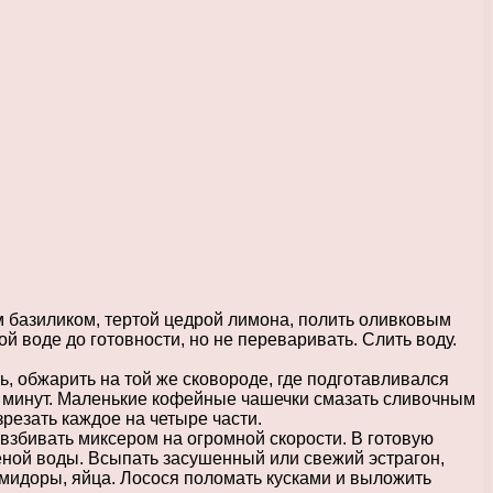
базиликом, тертой цедрой лимона, полить оливковым
й воде до готовности, но не переваривать. Слить воду.
, обжарить на той же сковороде, где подготавливался
их минут. Маленькие кофейные чашечки смазать сливочным
зрезать каждое на четыре части.
 взбивать миксером на огромной скорости. В готовую
ченой воды. Всыпать засушенный или свежий эстрагон,
омидоры, яйца. Лосося поломать кусками и выложить