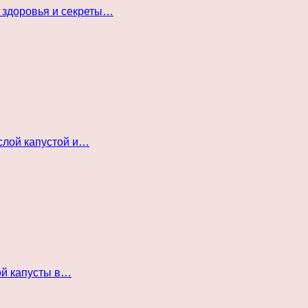
 здоровья и секреты…
слой капустой и…
ой капусты в…