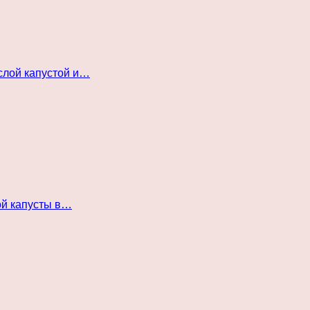
слой капустой и…
ой капусты в…