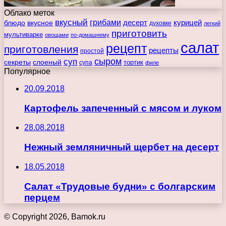
Облако меток
вкусный
грибами
курицей
десерт
блюдо
вкусное
духовке
легкий
приготовить
мультиварке
овощами
по-домашнему
салат
рецепт
приготовления
рецепты
простой
сыром
суп
секреты
слоеный
тортик
супа
филе
Популярное
20.09.2018
Картофель запеченный с мясом и луком
28.08.2018
Нежный земляничный щербет на десерт
18.05.2018
Салат «Трудовые будни» с болгарским
перцем
© Copyright 2026, Bamok.ru