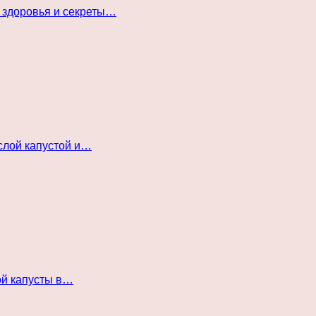
 здоровья и секреты…
слой капустой и…
ой капусты в…