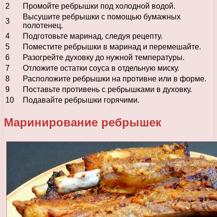
2
Промойте ребрышки под холодной водой.
Высушите ребрышки с помощью бумажных
3
полотенец.
4
Подготовьте маринад, следуя рецепту.
5
Поместите ребрышки в маринад и перемешайте.
6
Разогрейте духовку до нужной температуры.
7
Отложите остатки соуса в отдельную миску.
8
Расположите ребрышки на противне или в форме.
9
Поставьте противень с ребрышками в духовку.
10
Подавайте ребрышки горячими.
Маринирование ребрышек