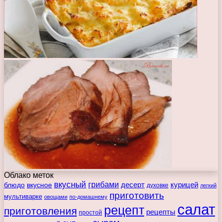
Облако меток
вкусный
грибами
курицей
десерт
блюдо
вкусное
духовке
легкий
приготовить
мультиварке
овощами
по-домашнему
салат
рецепт
приготовления
рецепты
простой