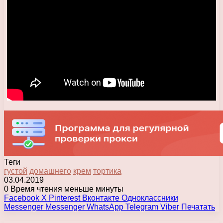
Теги
густой
домашнего
крем
тортика
03.04.2019
0
Время чтения меньше минуты
Facebook
X
Pinterest
Вконтакте
Одноклассники
Messenger
Messenger
WhatsApp
Telegram
Viber
Печатать