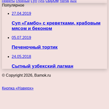
сыром
суп
секреты
слоеный
тортик
супа
филе
Популярное
27.04.2019
Суп «Гамбо» с креветками, крабовым
мясом и беконом
05.07.2019
Печеночный тортик
24.05.2018
Сытный узбекский лагман
© Copyright 2026, Bamok.ru
Кнопка «Наверх»