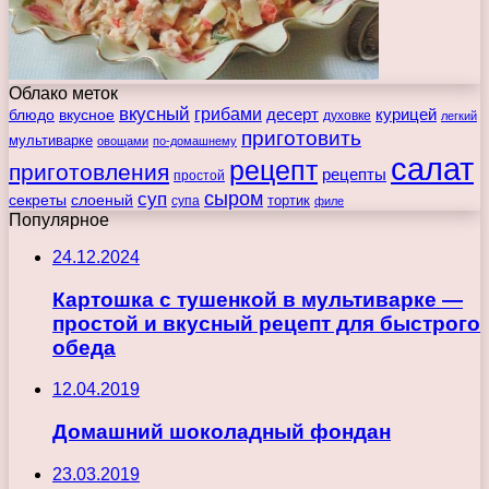
Облако меток
вкусный
грибами
курицей
десерт
блюдо
вкусное
духовке
легкий
приготовить
мультиварке
овощами
по-домашнему
салат
рецепт
приготовления
рецепты
простой
сыром
суп
секреты
слоеный
тортик
супа
филе
Популярное
24.12.2024
Картошка с тушенкой в мультиварке —
простой и вкусный рецепт для быстрого
обеда
12.04.2019
Домашний шоколадный фондан
23.03.2019