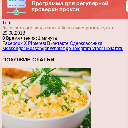
Теги
белоснежного
вина
глинтвейн
изюмом
ромом
сухого
29.08.2018
0
Время чтения: 1 минута
Facebook
X
Pinterest
Вконтакте
Одноклассники
Messenger
Messenger
WhatsApp
Telegram
Viber
Печатать
ПОХОЖИЕ СТАТЬИ