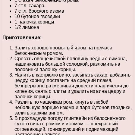
1 стакан белоснежного рома
7 ст.л. сахара
7 ст.л. броского изюма
10 бутонов гвоздики
1 палочка корицы
1/2 лимона
Приготовление:
Залить хорошо промытый изюм на полчаса
белоснежным ромом.
Срезать овощечисткой половину цедры с лимона,
нашинковать большой соломкой, разломить на
половинки палочку корицы.
Налить в кастрюлю вино, засыпать сахар, добавить
цедру, корицу, поставить на средний пламя,
безпрерывно размешивая довести практически до
кипения, снять с плиты и удалить из вина цедру и
палочки корицы.
Разлить по чашечкам ром, кинуть в любой
небольшую порцию изюма и пара бутонов гвоздики,
залить жарким вином.
В прохладную погоду глинтвейн из белоснежного
сухого вина с ромом и изюмом — прекрасный
согревающий, тонизирующий и поднимающий
настроение напиток.