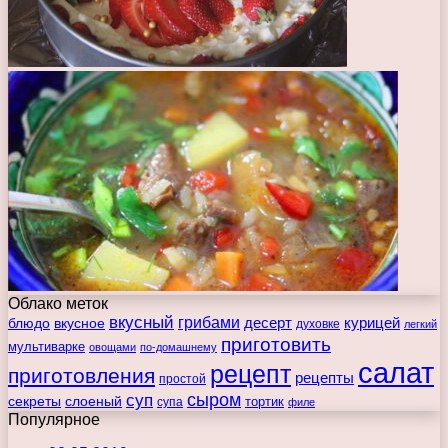
Облако меток
вкусный
грибами
курицей
десерт
блюдо
вкусное
духовке
легкий
приготовить
мультиварке
овощами
по-домашнему
салат
рецепт
приготовления
рецепты
простой
сыром
суп
секреты
слоеный
тортик
супа
филе
Популярное