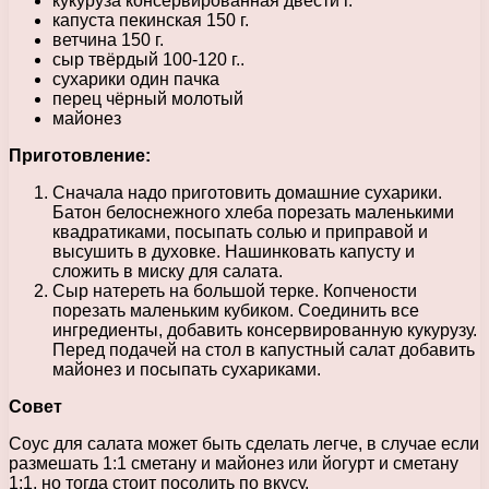
кукуруза консервированная двести г.
капуста пекинская 150 г.
ветчина 150 г.
сыр твёрдый 100-120 г..
сухарики один пачка
перец чёрный молотый
майонез
Приготовление:
Сначала надо приготовить домашние сухарики.
Батон белоснежного хлеба порезать маленькими
квадратиками, посыпать солью и приправой и
высушить в духовке. Нашинковать капусту и
сложить в миску для салата.
Сыр натереть на большой терке. Копчености
порезать маленьким кубиком. Соединить все
ингредиенты, добавить консервированную кукурузу.
Перед подачей на стол в капустный салат добавить
майонез и посыпать сухариками.
Совет
Соус для салата может быть сделать легче, в случае если
размешать 1:1 сметану и майонез или йогурт и сметану
1:1, но тогда стоит посолить по вкусу.