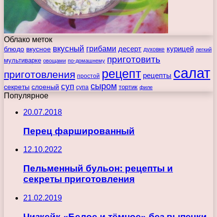
Облако меток
вкусный
грибами
курицей
десерт
блюдо
вкусное
духовке
легкий
приготовить
мультиварке
овощами
по-домашнему
салат
рецепт
приготовления
рецепты
простой
сыром
суп
секреты
слоеный
тортик
супа
филе
Популярное
20.07.2018
Перец фаршированный
12.10.2022
Пельменный бульон: рецепты и
секреты приготовления
21.02.2019
Чизкейк «Белое и тёмное» без выпечки