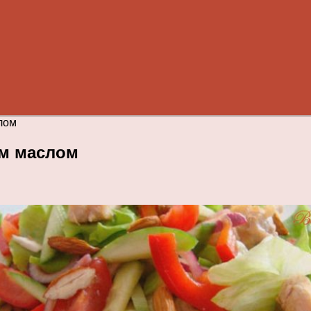
лом
ым маслом