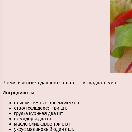
Время изготовка данного салата — пятнадцать мин..
Ингредиенты:
оливки тёмные восемьдесят г.
ствол сельдерея три шт.
грудка куриная два шт.
помидоры два шт.
масло оливковое три ст.л.
уксус малиновый один ст.л.