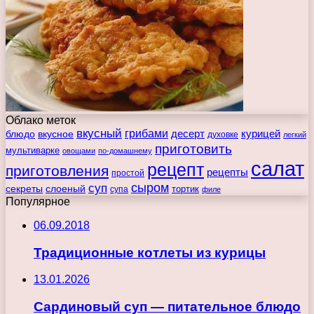
Облако меток
вкусный
грибами
курицей
десерт
блюдо
вкусное
духовке
легкий
приготовить
мультиварке
овощами
по-домашнему
салат
рецепт
приготовления
рецепты
простой
сыром
суп
секреты
слоеный
тортик
супа
филе
Популярное
06.09.2018
Традиционные котлеты из курицы
13.01.2026
Сардиновый суп — питательное блюдо