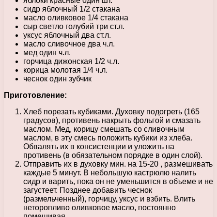
яблоки красные один шт.
сидр яблочный 1/2 стакана
масло оливковое 1/4 стакана
сыр светло голубий три ст.л.
уксус яблочный два ст.л.
масло сливочное два ч.л.
мед один ч.л.
горчица дижонская 1/2 ч.л.
корица молотая 1/4 ч.л.
чеснок один зубчик
Приготовление:
Хлеб порезать кубиками. Духовку подогреть (165
градусов), противень накрыть фольгой и смазать
маслом. Мед, корицу смешать со сливочным
маслом, в эту смесь положить кубики из хлеба.
Обвалять их в консистенции и уложить на
противень (в обязательном порядке в один слой).
Отправить их в духовку мин. на 15-20 , размешивать
каждые 5 минут. В небольшую кастрюлю налить
сидр и варить, пока он не уменьшится в объеме и не
загустеет. Позднее добавить чеснок
(размельченный), горчицу, уксус и взбить. Влить
неторопливо оливковое масло, постоянно
помешивая.