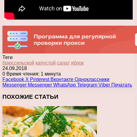
Теги
брюссельской
капустой
салат
яблок
24.09.2018
0
Время чтения: 1 минута
Facebook
X
Pinterest
Вконтакте
Одноклассники
Messenger
Messenger
WhatsApp
Telegram
Viber
Печатать
ПОХОЖИЕ СТАТЬИ