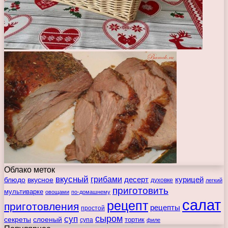
Облако меток
вкусный
грибами
курицей
десерт
блюдо
вкусное
духовке
легкий
приготовить
мультиварке
овощами
по-домашнему
салат
рецепт
приготовления
рецепты
простой
сыром
суп
секреты
слоеный
тортик
супа
филе