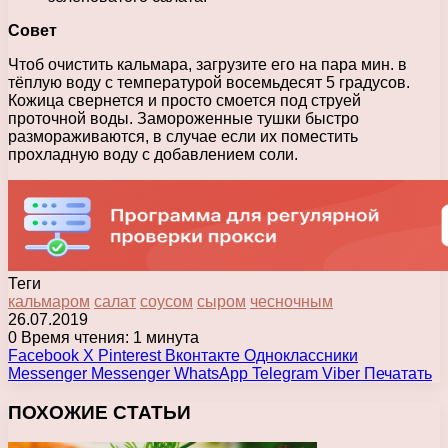
Совет
Чтоб очистить кальмара, загрузите его на пара мин. в
тёплую воду с температурой восемьдесят 5 градусов.
Кожица свернется и просто смоется под струей
проточной воды. Замороженные тушки быстро
размораживаются, в случае если их поместить
прохладную воду с добавлением соли.
Теги
кальмаром
салат
соусом
сыром
чесночным
26.07.2019
0
Время чтения: 1 минута
Facebook
X
Pinterest
Вконтакте
Одноклассники
Messenger
Messenger
WhatsApp
Telegram
Viber
Печатать
ПОХОЖИЕ СТАТЬИ