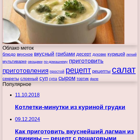
Облако меток
вкусный
грибами
курицей
десерт
блюдо
вкусное
духовке
легкий
приготовить
мультиварке
овощами
по-домашнему
салат
рецепт
приготовления
рецепты
простой
сыром
суп
секреты
слоеный
тортик
супа
филе
Популярное
11.10.2018
Котлетки-минутки из куриной грудки
09.12.2024
Как приготовить вкуснейший лагман из
свинины — рецепт с пошаговыми