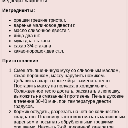
медведи-сладкоежки.
Ингредиенты:
орешки грецкие триста г.
варенье малиновое двести г.
масло сливочное двести г.
яйца два шт.
мука два стакана
сахар 3/4 стакана
какао-порошок два ст.л.
Приготовление:
Смешать пшеничную муку со сливочным маслом,
какао-порошком, массу нарубить ножиком.
Добавить сахар, сырые яйца, замесить тесто.
Поставить массу на полчаса в холодильник.
Охлажденное тесто достать, раскатать в лепешку,
выложить на смазанный противень. Печь в духовке
в течение 30-40 мин. при температуре двести
градусов.
Коржик остудить, разрезать на четное количество
квадратов. Половину заготовок смазать малиновым
вареньем и посыпать обрубленными грецкими
орешками. Накрыть 2-ой половиной квадратов,